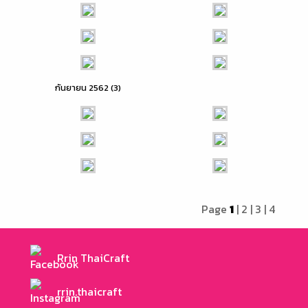
กันยายน 2562 (3)
Page
1
|
2
|
3
|
4
Rrin ThaiCraft
rrin.thaicraft