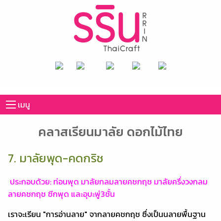
เมนู
คลาสเรียนมาลัย ดอกไม้ไทย
7. มาลัยพุด-คดกริช
ประกอบด้วย: ท่อนพุด มาลัยกลมลายคชกฤช มาลัยครึ่งวงกลม
ลายคชกฤช ซีกพุด และอุบะพู่3ชั้น
เราจะเรียน "การอ่านลาย" จากลายคชกฤช ซึ่งเป็นนลายพื้นฐาน